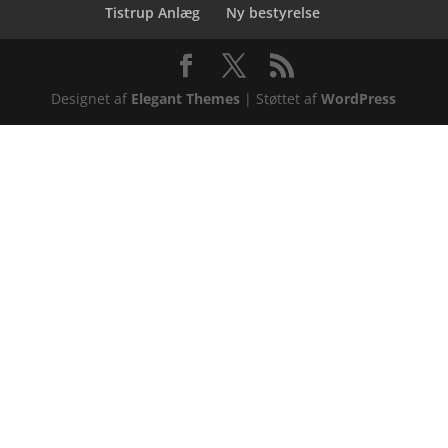
Tistrup Anlæg
Ny bestyrelse
Designet af
Elegant Themes
| Støttet af
WordPress